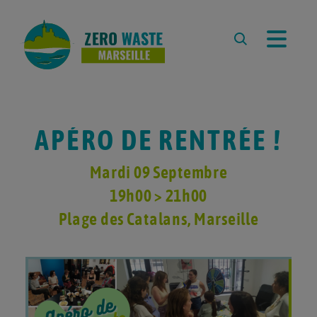
À PROPOS
L’ASSOCIATION
L’ÉQUIPE
APÉRO DE RENTRÉE !
REVUE DE PRESSE
PARTENAIRES
Mardi 09 Septembre
19h00 > 21h00
RESSOURCES
Plage des Catalans
, Marseille
LA DÉMARCHE ZERO WASTE
CARTE ZÉRO DÉCHET
MARSEILLE
ZÉRO DÉCHET À L’ÉCOLE
COMPOSTER À MARSEILLE