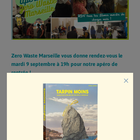
RECYCLER À MARSEILLE
ALIMENTATION
RÉPARATION/RÉ-EMPLOI
LIVRES & PUBLICATIONS
RECETTES COSMÉTIQUES
PRODUITS D’ENTRETIEN
Zero Waste Marseille vous donne rendez-vous le
NOS ACTIONS
mardi 9 septembre à 19h pour notre apéro de
rentrée !
PRESTATIONS
×
DÉFI DES FAMILLES
Nous invitons les bénévoles, volontaires et
DÉFI VOISINS ZÉRO DÉCHET
salariées de Zero Waste Marseille et toutes
DÉFI DES ÉCOLES
personnes qui s’intéressent à nos actions et qui
COMMERCE ENGAGÉ
aimeraient en savoir plus et/ou s’engager à nos
TARPIN MOINS
côtés, à venir célébrer nos retrouvailles après une
pause estivale bien méritée !
S’ENGAGER