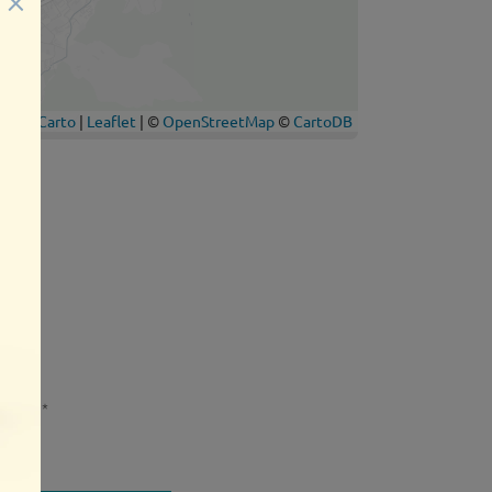
s avec
*