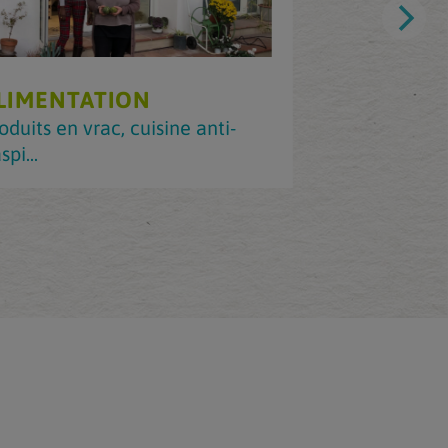
LIMENTATION
CARTE M
oduits en vrac, cuisine anti-
Magasins v
spi...
friperies, 
seule carte 