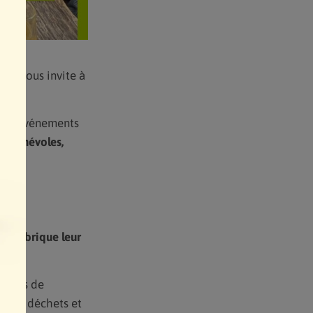
lle vous invite à
ains événements
 : bénévoles,
et

on fabrique leur
lasses de
n des déchets et