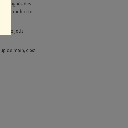
accompagnés des
ètes pour limiter
t.
uer de jolis
oup de main, c’est