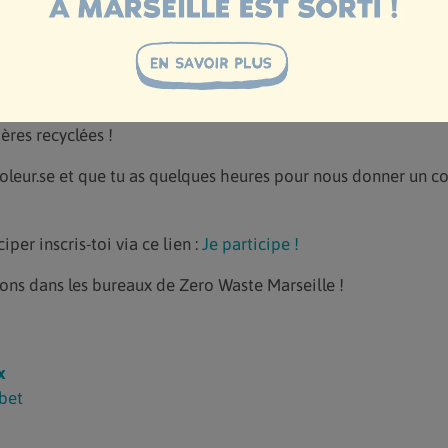
endant une année scolaire, les élèves et leur enseignant.es, 
urces de Zero Waste Marseille, explorent des solutions concr
ronnemental grâce à la mise en place de 5 actions zéro déche
penser de toutes leurs belles actions, on aimerait leur fabriq
ères recyclées !
icoleur.se et que tu as quelques heures pour nous donner un c
ciper inscris-toi via ce lien :
Je participe !
ons dans les bureaux de Zero Waste Marseille !
x
bet