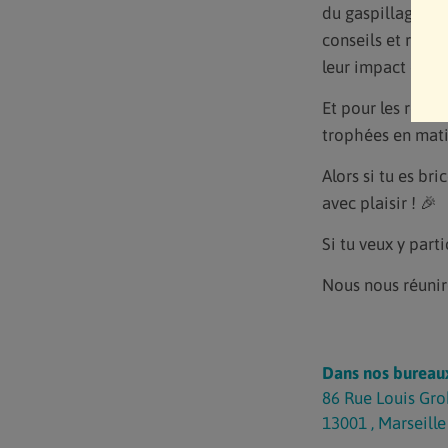
du gaspillage. P
conseils et resso
leur impact envi
Et pour les récom
trophées en mati
Alors si tu es br
avec plaisir ! 🎉
Si tu veux y parti
Nous nous réunir
Dans nos bureau
86 Rue Louis Gro
13001
,
Marseille