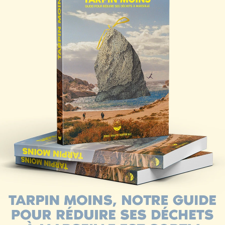
à juillet, chaque deuxième mardi du mois, Zero Waste Marsei
el 🎉
re plus sur nos différentes actions, nos missions, nos proch
ur différentes thématiques !
L’événement est ouvert à tous.tes
.es engagé.es, etc !
tive de se retrouver ou de se rencontrer pour partager idées 
afin d’œuvrer ensemble vers une société plus responsable 
l, en prévision de la clôture du défi des écoles Zéro Déchet, 
es Zéro Déchet est un accompagnement gratuit destiné aux c
llaises souhaitant s’engager dans une démarche de réductio