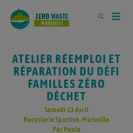
À PROPOS
L’ASSOCIATION
L’ÉQUIPE
ATELIER RÉEMPLOI ET
REVUE DE PRESSE
RÉPARATION DU DÉFI
PARTENAIRES
FAMILLES ZÉRO
RESSOURCES
DÉCHET
LA DÉMARCHE ZERO WASTE
CARTE ZÉRO DÉCHET
Samedi 13 Avril
MARSEILLE
Recyclerie Sportive
, Marseille
ZÉRO DÉCHET À L’ÉCOLE
COMPOSTER À MARSEILLE
Par Paule