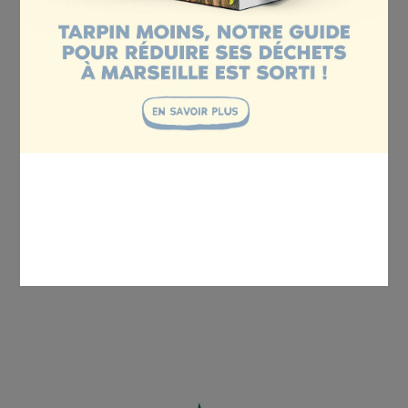
couture/réparation. L’événement se déroulera à la
DEVENIR BÉNÉVOLE
Recyclerie Sportive
, un lieu engagé dans
DEVENIR VOLONTAIRE EN
l’économie circulaire et l’accès au sport pour tous.
SERVICE CIVIQUE
FAIRE UN DON
Recyclerie Sportive
DEVENIR MÉCÈNE
29 bd de Briançon
13003
,
Marseille
AGENDA
BLOG
CONTACT
RETOUR AUX ÉVÉNEMENTS