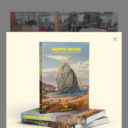
RECYCLER À MARSEILLE
ALIMENTATION
RÉPARATION/RÉ-EMPLOI
LIVRES & PUBLICATIONS
RECETTES COSMÉTIQUES
×
PRODUITS D’ENTRETIEN
NOS ACTIONS
PRESTATIONS
DÉFI DES FAMILLES
DÉFI VOISINS ZÉRO DÉCHET
Réservé aux familles inscrites au Défi Familles
DÉFI DES ÉCOLES
Zéro Déchet
COMMERCE ENGAGÉ
Le samedi 13 avril, les familles participant au Défi
TARPIN MOINS
pourront découvrir le monde du réemploi et de la
réparation à travers différents ateliers
S’ENGAGER