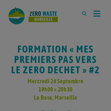
À PROPOS
L’ASSOCIATION
L’ÉQUIPE
FORMATION « MES
REVUE DE PRESSE
PREMIERS PAS VERS
PARTENAIRES
LE ZERO DECHET » #2
RESSOURCES
Mercredi 24 Septembre
LA DÉMARCHE ZERO WASTE
CARTE ZÉRO DÉCHET
19h00 > 20h30
MARSEILLE
La Base
, Marseille
ZÉRO DÉCHET À L’ÉCOLE
COMPOSTER À MARSEILLE