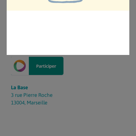
Cette formation est également accessibles aux
bénévoles des associations de sensibilisation à la
protection de l’environnement et à tout public
intéressé (au tarif de 5 € par personne + adhésion
à l’association).
Cliquez ci-dessous pour vous inscrire :
La Base
3 rue Pierre Roche
13004
,
Marseille