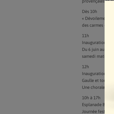
provençales et du
Dès 10h
« Dévoilement du
des carmes – pla
11h
Inauguration du 
Du 6 juin au 26 
samedi matin, de
12h
Inauguration de 
Gaulle et tour de
Une chorale prov
10h à 17h
Esplanade Bernard
Journée festive et