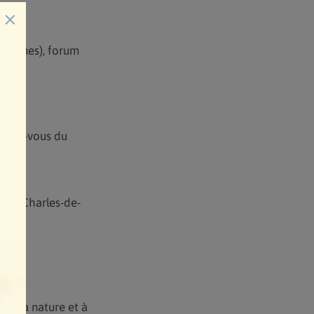
×
 Jeunes), forum
rles.
endez-vous du
r et Charles-de-
ons.
, à la nature et à