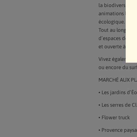
la biodiversité. 
animations ludiq
écologique.
Tout au long de l
d’espaces de jeu
et ouverte à tous
Vivez également 
ou encore du surf 
MARCHÉ AUX PL
• Les jardins d’Éo
• Les serres de Cl
• Flower truck
• Provence pays