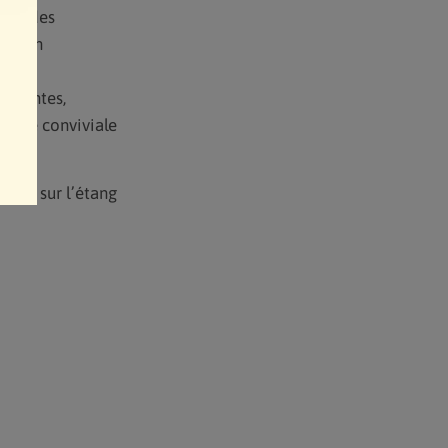
ers, des
sition
x plantes,
iance conviviale
ique sur l’étang