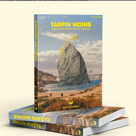
 vivre-ensemble, avec trois temps forts :
 Projet de Pergola » porté par le CMJ (Conseil Municipal des
ce Patricia-Tranchand.
nouveau marché provençal “l’Instant Provençal“ au portail d’A
septembre, les allées Jean-Jaurès accueillent votre nouveau r
 9h à 13h30.
l’événement “Istres en nature“ – Esplanades Bernardin-Laugie
 l’étang de l’Olivier avec un rafraîchissement.
ençale viendra accompagner les animations et les inaugurati
in-Laugier et rives de l’étang de l’Olivier.
 familiale organisée par la ville d’Istres, consacrée au végétal