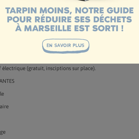
Dans un cadre en bord d’étang, l’événement propose des ateli
ues et pédagogiques autour de l’environnement et de la tran
a journée, les visiteurs peuvent aussi profiter d’un marché au
x, d’un manège pour enfants et de food trucks, dans une amb
.
des expériences originales avec des balades en bateau électr
électrique (gratuit, insciptions sur place).
ANTES
le
aire
age