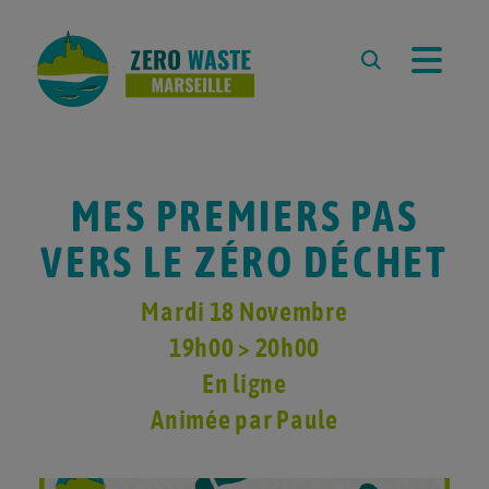
À PROPOS
L’ASSOCIATION
L’ÉQUIPE
MES PREMIERS PAS
REVUE DE PRESSE
VERS LE ZÉRO DÉCHET
PARTENAIRES
Mardi 18 Novembre
RESSOURCES
19h00 > 20h00
LA DÉMARCHE ZERO WASTE
En ligne
CARTE ZÉRO DÉCHET
MARSEILLE
Animée par Paule
ZÉRO DÉCHET À L’ÉCOLE
COMPOSTER À MARSEILLE