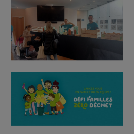
RECYCLER À MARSEILLE
ALIMENTATION
RÉPARATION/RÉ-EMPLOI
LIVRES & PUBLICATIONS
RECETTES COSMÉTIQUES
PRODUITS D’ENTRETIEN
NOS ACTIONS
PRESTATIONS
DÉFI DES FAMILLES
DÉFI VOISINS ZÉRO DÉCHET
DÉFI DES ÉCOLES
COMMERCE ENGAGÉ
TARPIN MOINS
S’ENGAGER