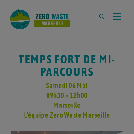
À PROPOS
L’ASSOCIATION
L’ÉQUIPE
TEMPS FORT DE MI-
REVUE DE PRESSE
PARCOURS
PARTENAIRES
Samedi 06 Mai
RESSOURCES
09h30 > 12h00
LA DÉMARCHE ZERO WASTE
Marseille
CARTE ZÉRO DÉCHET
MARSEILLE
L'équipe Zero Waste Marseille
ZÉRO DÉCHET À L’ÉCOLE
COMPOSTER À MARSEILLE