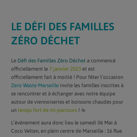
DEVENIR BÉNÉVOLE
DEVENIR VOLONTAIRE EN
SERVICE CIVIQUE
LE DÉFI DES FAMILLES
FAIRE UN DON
DEVENIR MÉCÈNE
ZÉRO DÉCHET
AGENDA
Le
Défi des Familles Zéro Déchet
a commencé
BLOG
officiellement le
7 janvier 2023
et est
officiellement fait à moitié ! Pour fêter l’occasion
CONTACT
Zero Waste Marseille
invite les familles inscrites à
se rencontrer et à échanger avec notre équipe
autour de viennoiseries et boissons chaudes pour
un
temps fort de mi-parcours
! ☕
L’évènement aura donc lieu le samedi 06 Mai à
Coco Velten, en plein centre de Marseille : 16 Rue