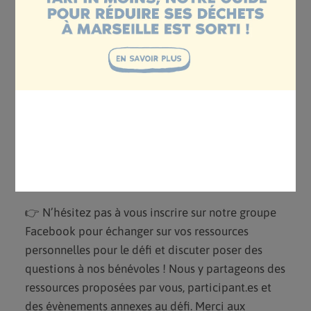
🔥 Speed dating du zéro déchet : Une question sur
votre aventure zéro déchet ? Un conseil à
demander ? Participez à ce speed dating
individuel pour faire le point ensemble sur votre
parcours !
🔥 Buvette et grignotage (zéro déchet !) sur place.
Pas encore inscrit.es ? Il est encore temps, les
places sont toujours disponibles sur la plateforme,
alors venez nombreux.ses. ❤️
👉 N’hésitez pas à vous inscrire sur notre groupe
Facebook pour échanger sur vos ressources
personnelles pour le défi et discuter poser des
questions à nos bénévoles ! Nous y partageons des
ressources proposées par vous, participant.es et
des évènements annexes au défi. Merci aux