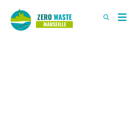
À PROPOS
L’ASSOCIATION
L’ÉQUIPE
REVUE DE PRESSE
PARTENAIRES
RESSOURCES
LA DÉMARCHE ZERO WASTE
CARTE ZÉRO DÉCHET
MARSEILLE
ZÉRO DÉCHET À L’ÉCOLE
COMPOSTER À MARSEILLE