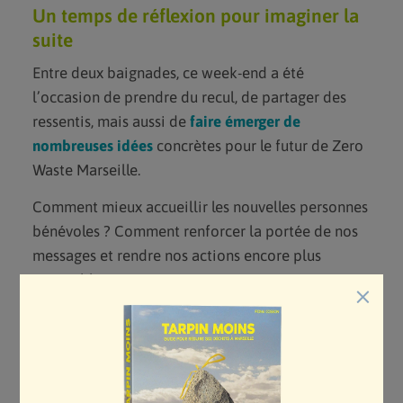
Un temps de réflexion pour imaginer la
suite
Entre deux baignades, ce week-end a été
l’occasion de prendre du recul, de partager des
ressentis, mais aussi de
faire émerger de
nombreuses idées
concrètes pour le futur de Zero
Waste Marseille.
Comment mieux accueillir les nouvelles personnes
bénévoles ? Comment renforcer la portée de nos
messages et rendre nos actions encore plus
accessibles ? Et comment accompagner au mieux
×
les bénévoles face à l’éco-anxiété, si présente dans
nos engagements ? Autant de questions qui ont
trouvé leurs premiers éléments de réponse dans
l’intelligence collective du groupe !