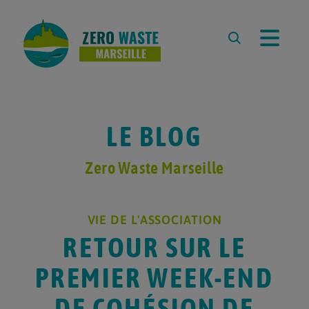
À PROPOS
L’ASSOCIATION
L’ÉQUIPE
LE BLOG
REVUE DE PRESSE
PARTENAIRES
Zero Waste Marseille
RESSOURCES
VIE DE L'ASSOCIATION
LA DÉMARCHE ZERO WASTE
RETOUR SUR LE
CARTE ZÉRO DÉCHET
MARSEILLE
PREMIER WEEK-END
ZÉRO DÉCHET À L’ÉCOLE
COMPOSTER À MARSEILLE