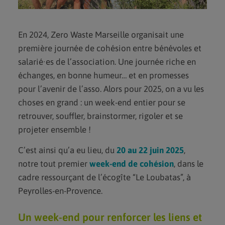
DEVENIR BÉNÉVOLE
DEVENIR VOLONTAIRE EN
SERVICE CIVIQUE
En 2024, Zero Waste Marseille organisait une
FAIRE UN DON
première journée de cohésion entre bénévoles et
DEVENIR MÉCÈNE
salarié·es de l’association. Une journée riche en
échanges, en bonne humeur… et en promesses
AGENDA
pour l’avenir de l’asso. Alors pour 2025, on a vu les
choses en grand : un week-end entier pour se
BLOG
retrouver, souffler, brainstormer, rigoler et se
CONTACT
projeter ensemble !
C’est ainsi qu’a eu lieu, du
20 au 22 juin 2025
,
notre tout premier
week-end de cohésion
, dans le
cadre ressourçant de l’écogîte “Le Loubatas”, à
Peyrolles-en-Provence.
Un week-end pour renforcer les liens et