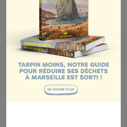
Merci à la dream team 💚
Un grand merci aux
bénévoles
présent·es, à
l’équipe salariée
et aux
volontaires en service
civique
pour l’organisation du week-end, ainsi
qu’aux
membres du Conseil d’Administration
qui
ont animé des ateliers et temps d’échange tout au
long du séjour !
Ce premier week-end de cohésion est une belle
réussite… et ce n’est clairement pas le dernier !
Elisa