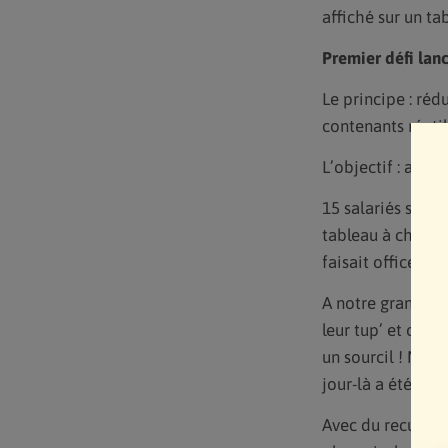
affiché sur un ta
Premier défi lan
Le principe : réd
contenants réutil
L’objectif : avoir
15 salariés se so
tableau à chaque
faisait office de 
A notre grande su
leur tup’ et ont 
un sourcil ! Miss
jour-là a été un 
Avec du recul, la