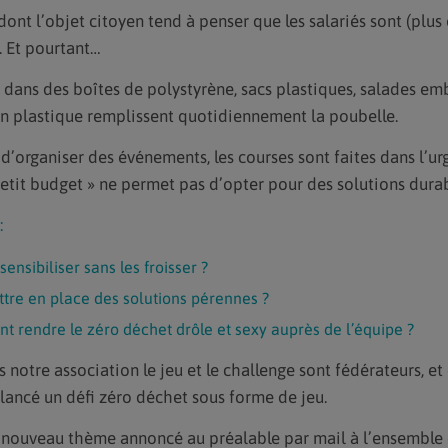
ont l’objet citoyen tend à penser que les salariés sont (plus
. Et pourtant…
dans des boîtes de polystyrène, sacs plastiques, salades emb
 plastique remplissent quotidiennement la poubelle.
it d’organiser des événements, les courses sont faites dans l’ur
petit budget » ne permet pas d’opter pour des solutions dura
:
ensibiliser sans les froisser ?
re en place des solutions pérennes ?
t rendre le zéro déchet drôle et sexy auprès de l’équipe ?
 notre association le jeu et le challenge sont fédérateurs, et
 lancé un défi zéro déchet sous forme de jeu.
n nouveau thème annoncé au préalable par mail à l’ensemble d