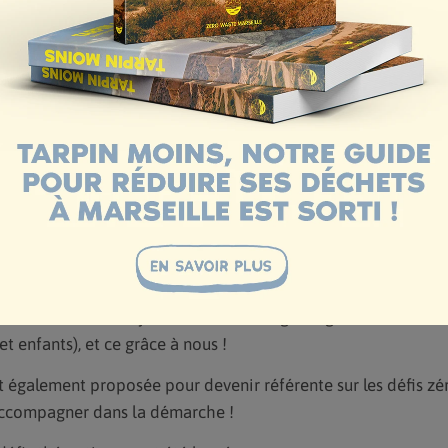
ng du défi c’est important !
us tard, nous avons toujours des boites de polystyrène et de
 les habitudes ne se transforment pas aussi vite, mais ce pre
jet pendant les repas
mpte collectivement que ce n’était pas si difficile
c les salariés réfractaires : « je me sens jugé » – « vous me fa
 « le zéro déchet va à l’encontre de l’émancipation des femme
up de pouce à ceux et celles qui n’étaient pas loin de se lan
e, la directrice adjointe à banni l’usage du gel douche dans 
et enfants), et ce grâce à nous !
st également proposée pour devenir référente sur les défis z
accompagner dans la démarche !