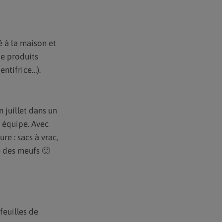
é à la maison et
de produits
entifrice…).
 juillet dans un
n équipe. Avec
re : sacs à vrac,
e des meufs 🙂
feuilles de