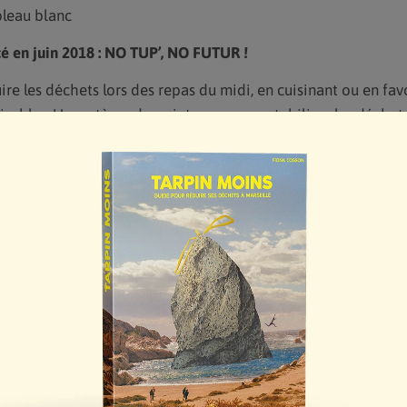
bleau blanc
cé en juin 2018 : NO TUP’, NO FUTUR !
uire les déchets lors des repas du midi, en cuisinant ou en fav
isables. Un système de points pour comptabiliser les déchets
 le moins de point possible.
nt inscrits et ont joué le jeu pendant 1 mois. Les points étaie
 fin de repas, et pour ceux et celles en déplacement, une ph
preuve.
rprise, le premier jour du défi, une partie des salariés sont a
demandé à ce que leur kebab leur soit servi dedans, sans que l
ion accomplie, même la direction s’est prêtée au jeu ! Le seul
pot de yaourt ! Bravo l’équipe 🙂
 perspective de l’été a aussi motivé certains collègues à cuis