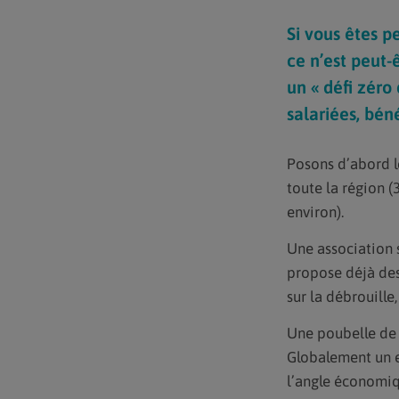
Si vous êtes 
ce n’est peut-
un « défi zéro
salariées, bén
Posons d’abord le
toute la région (
environ).
Une association s
propose déjà des
sur la débrouille,
Une poubelle de t
Globalement un e
l’angle économiq