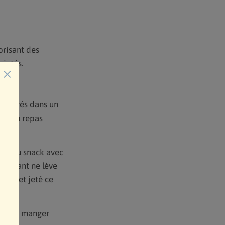
orisant des
 jetés.
×
nt entrés dans un
oto du repas
llés au snack avec
e gérant ne lève
 déchet jeté ce
iner et manger