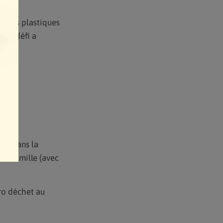
s sacs plastiques
mier défi a
ites
s »…
cer dans la
sa famille (avec
éro déchet au