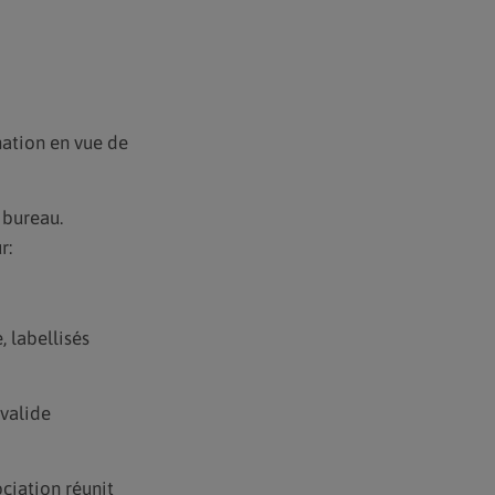
rmation en vue de
 bureau.
r:
, labellisés
 valide
ciation réunit