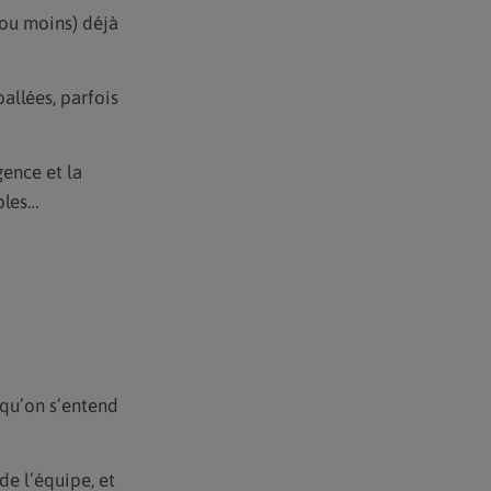
 ou moins) déjà
allées, parfois
gence et la
bles…
 qu’on s’entend
e l’équipe, et