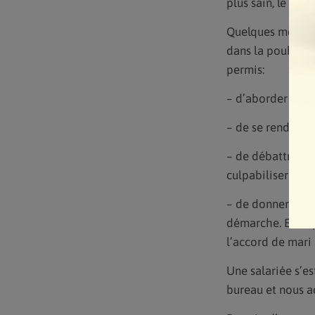
plus sain, le timi
Quelques mois pl
dans la poubelle,
permis:
– d’aborder le su
– de se rendre co
– de débattre ave
culpabiliser » –
– de donner un co
démarche. Exempl
l’accord de mari 
Une salariée s’e
bureau et nous 