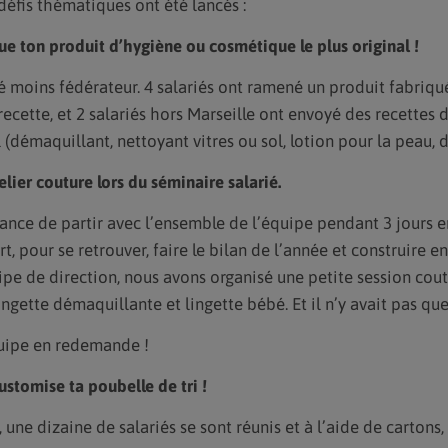
défis thématiques ont été lancés :
ique ton produit d’hygiène ou cosmétique le plus original !
é moins fédérateur. 4 salariés ont ramené un produit fabriqu
recette, et 2 salariés hors Marseille ont envoyé des recettes 
(démaquillant, nettoyant vitres ou sol, lotion pour la peau, d
telier couture lors du séminaire salarié.
nce de partir avec l’ensemble de l’équipe pendant 3 jours en
rt, pour se retrouver, faire le bilan de l’année et construire e
ipe de direction, nous avons organisé une petite session coutu
ingette démaquillante et lingette bébé. Et il n’y avait pas qu
quipe en redemande !
stomise ta poubelle de tri !
 une dizaine de salariés se sont réunis et à l’aide de cartons, 