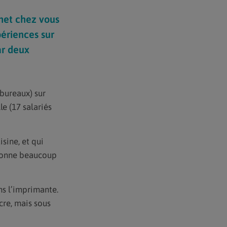
het chez vous
périences sur
ar deux
 bureaux) sur
le (17 salariés
sine, et qui
tionne beaucoup
ns l’imprimante.
re, mais sous