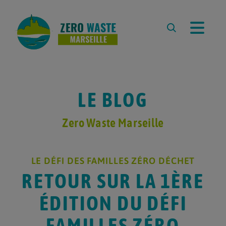
À PROPOS
L’ASSOCIATION
L’ÉQUIPE
LE BLOG
REVUE DE PRESSE
PARTENAIRES
Zero Waste Marseille
RESSOURCES
LE DÉFI DES FAMILLES ZÉRO DÉCHET
LA DÉMARCHE ZERO WASTE
RETOUR SUR LA 1ÈRE
CARTE ZÉRO DÉCHET
MARSEILLE
ÉDITION DU DÉFI
ZÉRO DÉCHET À L’ÉCOLE
COMPOSTER À MARSEILLE