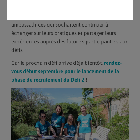
ressources et événements… mais également grâce
à la création d’un réseau de familles
ambassadrices qui souhaitent continuer à
échanger sur leurs pratiques et partager leurs
expériences auprès des futur.e.s participant.e.s aux
défis.
Car le prochain défi arrive déjà bientôt,
rendez-
vous début septembre pour le lancement de la
phase de recrutement du Défi 2
!