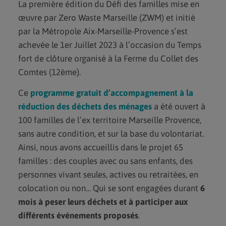
La première édition du Défi des familles mise en
DEVENIR BÉNÉVOLE
œuvre par Zero Waste Marseille (ZWM) et initié
DEVENIR VOLONTAIRE EN
par la Métropole Aix-Marseille-Provence s’est
SERVICE CIVIQUE
achevée le 1er Juillet 2023 à l’occasion du Temps
FAIRE UN DON
fort de clôture organisé à la Ferme du Collet des
DEVENIR MÉCÈNE
Comtes (12ème).
AGENDA
Ce
programme gratuit d’accompagnement à la
réduction des déchets des ménages
a été ouvert à
BLOG
100 familles de l’ex territoire Marseille Provence,
CONTACT
sans autre condition, et sur la base du volontariat.
Ainsi, nous avons accueillis dans le projet 65
familles : des couples avec ou sans enfants, des
personnes vivant seules, actives ou retraitées, en
colocation ou non… Qui se sont engagées durant
6
mois à peser leurs déchets et à participer aux
différents événements proposés
.