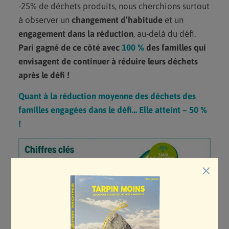
-25% de déchets produits, nous cherchions surtout
à observer un
changement d’habitude
et un
engagement dans la réduction
, au-delà du défi.
Pari gagné de ce côté avec
100 %
des familles qui
envisagent de continuer à réduire leurs déchets
après le défi !
Quant à la réduction moyenne des déchets des
familles engagées dans le défi… Elle atteint – 50 %
!
×