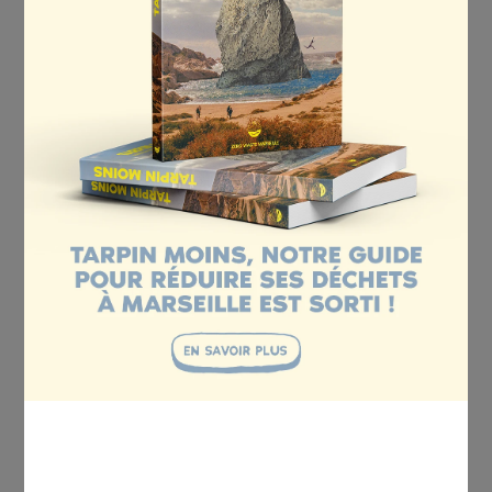
Ces résultats, au-delà de nos attentes, montrent
bien la prise de conscience des habitant.e.s et leur
engagement dans la réduction de leurs déchets.
Car si les familles engagées dans ce dispositif
d’accompagnement présentaient dès le départ un
taux de production de déchets moins élevé que la
moyenne métropolitaine (
116 kg/an/hab contre
400 kg/an/hab
), ce taux de réduction moyen de
50% prouve également que le Défi Familles
fonctionne autant pour les novices que pour les
personnes déjà engagées dans une démarche de
réduction.
Nous continuerons à accompagner ces familles
dans leur transition vers un mode de vie zéro
déchet et zéro gaspillage grâce à des échanges,