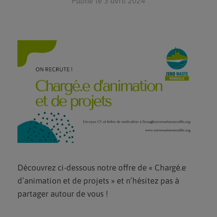
Publié le 3 avril 2024
RECYCLER À MARSEILLE
ALIMENTATION
RÉPARATION/RÉ-EMPLOI
LIVRES & PUBLICATIONS
RECETTES COSMÉTIQUES
PRODUITS D’ENTRETIEN
NOS ACTIONS
PRESTATIONS
DÉFI DES FAMILLES
DÉFI VOISINS ZÉRO DÉCHET
DÉFI DES ÉCOLES
Découvrez ci-dessous notre offre de « Chargé.e
COMMERCE ENGAGÉ
d’animation et de projets » et n’hésitez pas à
TARPIN MOINS
partager autour de vous !
S’ENGAGER