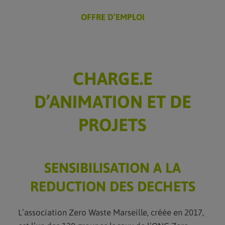
DEVENIR BÉNÉVOLE
OFFRE D’EMPLOI
DEVENIR VOLONTAIRE EN
SERVICE CIVIQUE
FAIRE UN DON
DEVENIR MÉCÈNE
CHARGE.E
AGENDA
D’ANIMATION ET DE
BLOG
PROJETS
CONTACT
SENSIBILISATION A LA
REDUCTION DES DECHETS
L’association Zero Waste Marseille, créée en 2017,