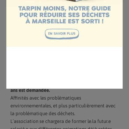
réunion du noyau dur, événements du Défi des
familles, etc…)
– Participation aux Rencontres Nationales
Annuelles des Groupes Locaux (printemps)
– Contribution à la gestion et animation des outils
de communication de l’association (réseaux
sociaux, site internet)
PROFIL
Une expérience précédente dans la sensibilisation
et l’animation à l’environnement de minimum 2
ans est demandée.
Affinités avec les problématiques
environnementales, et plus particulièrement avec
la problématique des déchets.
L’association se chargera de former le.la futur.e
salarié.e aux différentes animations déjà créées