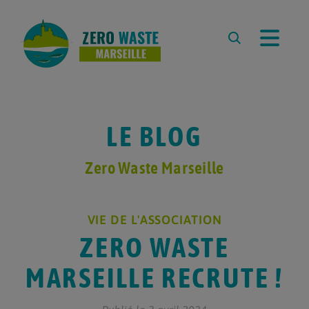
À PROPOS
L’ASSOCIATION
L’ÉQUIPE
LE BLOG
REVUE DE PRESSE
PARTENAIRES
Zero Waste Marseille
RESSOURCES
VIE DE L'ASSOCIATION
LA DÉMARCHE ZERO WASTE
ZERO WASTE
CARTE ZÉRO DÉCHET
MARSEILLE
MARSEILLE RECRUTE !
ZÉRO DÉCHET À L’ÉCOLE
COMPOSTER À MARSEILLE