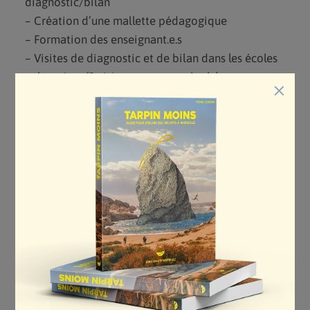
diagnostic/bilan
– Création d’une mallette pédagogique
– Formation des enseignant.e.s
– Visites de diagnostic et de bilan dans les écoles
volontaires (2 visites par an par école)
×
– Accompagnement tout au long de l’année
scolaire des classes à la réduction de leurs
déchets
– Animation d’une plateforme numérique
d’échanges entre enseignant.e.s
– Organisation d’un événement de clôture
4) VIE ASSOCIATIVE ET RESEAU (10%)
– Participer à l’échange de savoirs et de méthodes
avec les autres groupes locaux Zero Waste
– Participation ponctuelle aux événements
réguliers de l’association (apéro bénévoles,